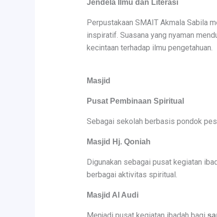
Jendela Ilmu dan Literasi
Perpustakaan SMAIT Akmala Sabila men
inspiratif. Suasana yang nyaman me
kecintaan terhadap ilmu pengetahuan.
Masjid
Pusat Pembinaan Spiritual
Sebagai sekolah berbasis pondok pesan
Masjid Hj. Qoniah
Digunakan sebagai pusat kegiatan iba
berbagai aktivitas spiritual.
Masjid Al Audi
Menjadi pusat kegiatan ibadah bagi
sa