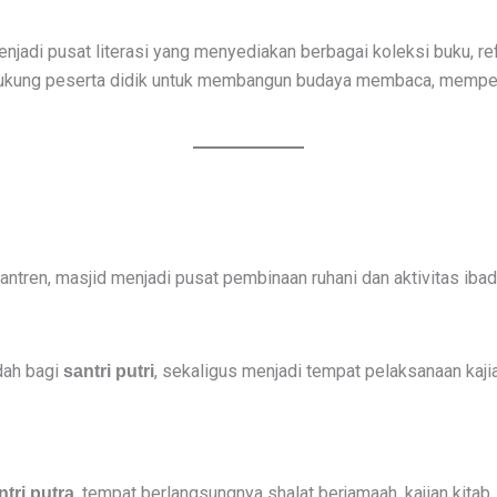
jadi pusat literasi yang menyediakan berbagai koleksi buku, re
ndukung peserta didik untuk membangun budaya membaca, memp
tren, masjid menjadi pusat pembinaan ruhani dan aktivitas ibad
dah bagi
, sekaligus menjadi tempat pelaksanaan kaj
santri putri
, tempat berlangsungnya shalat berjamaah, kajian kitab, 
ntri putra